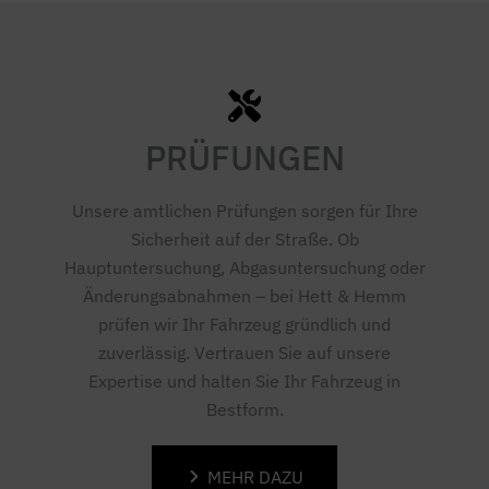
PRÜFUNGEN
Unsere amtlichen Prüfungen sorgen für Ihre
Sicherheit auf der Straße. Ob
Hauptuntersuchung, Abgasuntersuchung oder
Änderungsabnahmen – bei Hett & Hemm
prüfen wir Ihr Fahrzeug gründlich und
zuverlässig. Vertrauen Sie auf unsere
Expertise und halten Sie Ihr Fahrzeug in
Bestform.
MEHR DAZU