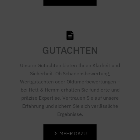
GUTACHTEN
Unsere Gutachten bieten Ihnen Klarheit und
Sicherheit. Ob Schadensbewertung,
Wertgutachten oder Oldtimerbewertungen –
bei Hett & Hemm erhalten Sie fundierte und
präzise Expertise. Vertrauen Sie auf unsere
Erfahrung und sichern Sie sich verlässliche
Ergebnisse.
MEHR DAZU