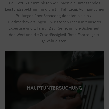
Bei Hett & Hemm bieten wir Ihnen ein umfassendes
Leistungsspektrum rund um Ihr Fahrzeug. Von amtlichen
Prüfungen über Schadengutachten bis hin zu
Oldtimerbewertungen – wir stehen Ihnen mit unserer
Expertise und Erfahrung zur Seite, um die Sicherheit,
den Wert und die Zuverlässigkeit Ihres Fahrzeugs zu
gewährleisten.
HAUPTUNTERSUCHUNG