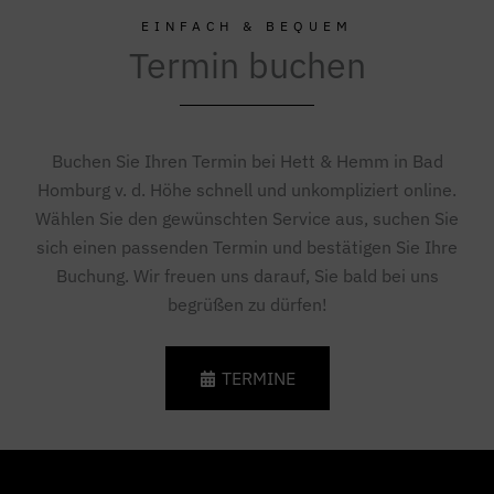
EINFACH & BEQUEM
Termin buchen
Buchen Sie Ihren Termin bei Hett & Hemm in Bad
Homburg v. d. Höhe schnell und unkompliziert online.
Wählen Sie den gewünschten Service aus, suchen Sie
sich einen passenden Termin und bestätigen Sie Ihre
Buchung. Wir freuen uns darauf, Sie bald bei uns
begrüßen zu dürfen!
TERMINE