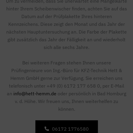
Um zu vermeiden, dass Sie unerwartet eine Mängelkarte
hinter Ihrem Scheibenwischer finden, achten Sie auf das
Datum auf der Prüfplakette Ihres hinteren
Kennzeichens. Diese zeigt den Monat und das Jahr der
nächsten Hauptuntersuchung an. Die Farbe der Plakette
gibt zusätzlich das Jahr der Fälligkeit an und wiederholt
sich alle sechs Jahre.
Bei weiteren Fragen stehen Ihnen unsere
Prüfingenieure von Ing.-Büro für KFZ-Technik Hett &
Hemm GmbH gerne zur Verfügung. Sie erreichen uns
telefonisch unter +49 (0) 6172 177 658 0, per E-Mail
an
info@hett-hemm.de
oder persönlich in Bad Homburg
v. d. Höhe. Wir freuen uns, Ihnen weiterhelfen zu
können.
06172 1776580