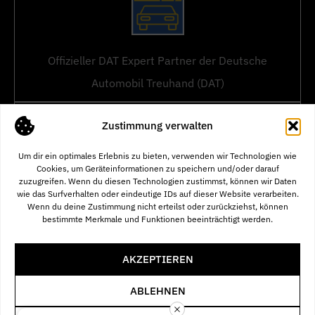
Offizieller DAT Expert Partner der Deutsche
Automobil Treuhand (DAT)
Zustimmung verwalten
Um dir ein optimales Erlebnis zu bieten, verwenden wir Technologien wie
Cookies, um Geräteinformationen zu speichern und/oder darauf
zuzugreifen. Wenn du diesen Technologien zustimmst, können wir Daten
wie das Surfverhalten oder eindeutige IDs auf dieser Website verarbeiten.
Offizielles Zeichen für öffentlich bestellte und
Wenn du deine Zustimmung nicht erteilst oder zurückziehst, können
bestimmte Merkmale und Funktionen beeinträchtigt werden.
vereidigte Sachverständige
AKZEPTIEREN
ABLEHNEN