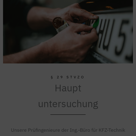
§ 29 STVZO
Haupt
untersuchung
Unsere Prüfingenieure der Ing.-Büro für KFZ-Technik