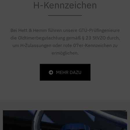
H-Kennzeichen
Bei Hett & Hemm führen unsere GTÜ-Prüfingenieure
die Oldtimerbegutachtung gemäß § 23 StVZO durch,
um H-Zulassungen oder rote 07er-Kennzeichen zu
ermöglichen.
MEHR DAZU