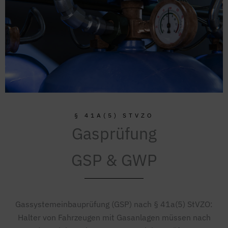
§ 41A(5) STVZO
Gasprüfung
GSP & GWP
Gassystemeinbauprüfung (GSP) nach § 41a(5) StVZO:
Halter von Fahrzeugen mit Gasanlagen müssen nach