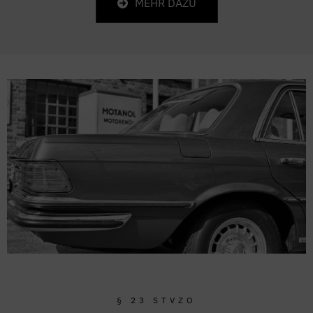
MEHR DAZU
§ 23 STVZO