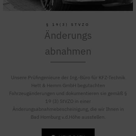
§ 19(3) STVZO
Änderungs
abnahmen
Unsere Prüfingenieure der Ing.-Büro für KFZ-Technik
Hett & Hemm GmbH begutachten
Fahrzeugänderungen und dokumentieren sie gemäß §
19 (3) StVZO in einer
Änderungsabnahmebescheinigung, die wir Ihnen in
Bad Homburg v.d.Höhe ausstellen.